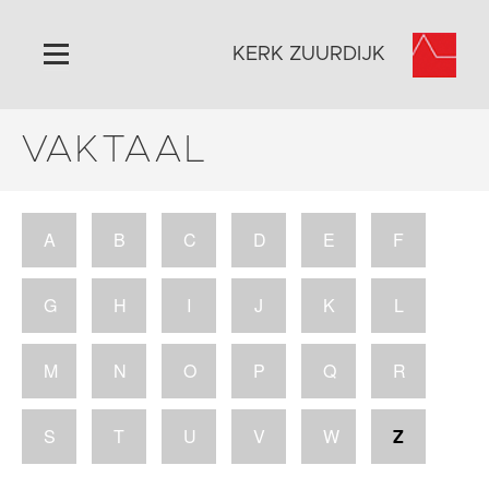
KERK ZUURDIJK
VAKTAAL
Home
Algemeen
Historie
A
B
C
D
E
F
Omgeving
Activiteiten
G
H
I
J
K
L
Steun ons
Contact
M
N
O
P
Q
R
Vaktaal
S
T
U
V
W
Z